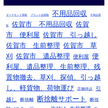
不用品回収
ダイヤモンド買取
ブランド品買取
不用品買
佐賀市 不用品回収
佐賀
取
市 便利屋
佐賀市 引っ越し
佐賀市 生前整理
佐賀市 草
刈
佐賀市 遺品整理
便
便利屋
利屋、遺品整理、生前整理、残
置物撤去、草刈、探偵、引っ越
し、軽貨物、荷物運び
引
店舗持込
断捨離サポート
越し
断捨離
断捨