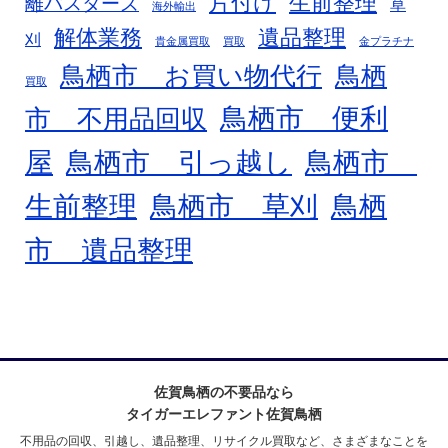
片付け
生前整理
離バスターズ
草
海外輸出
解体業務
遺品整理
刈
貴金属買取
買取
金プラチナ
鳥栖市 お買い物代行
鳥栖
買取
鳥栖市 便利
市 不用品回収
屋
鳥栖市 引っ越し
鳥栖市
生前整理
鳥栖市 草刈
鳥栖
市 遺品整理
佐賀鳥栖の不要品なら
タイガーエレファント佐賀鳥栖
不用品の回収、引越し、遺品整理、リサイクル買取など、さまざまなことを