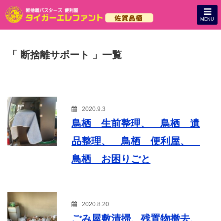
MENU
「 断捨離サポート 」一覧
2020.9.3
鳥栖 生前整理、 鳥栖 遺
品整理、 鳥栖 便利屋、
鳥栖 お困りごと
2020.8.20
ごみ屋敷清掃、残置物撤去、