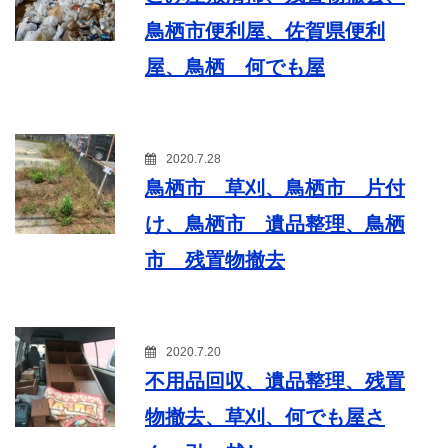
鳥栖市便利屋、佐賀県便利
屋、鳥栖 何でも屋
2020.7.28
鳥栖市 草刈、鳥栖市 片付
け、鳥栖市 遺品整理、鳥栖
市 残置物撤去
2020.7.20
不用品回収、遺品整理、残置
物撤去、草刈、何でも屋さ