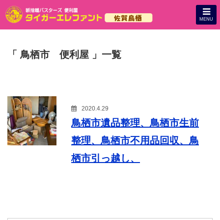
MENU
「 鳥栖市 便利屋 」一覧
2020.4.29
鳥栖市遺品整理、鳥栖市生前
整理、鳥栖市不用品回収、鳥
栖市引っ越し、