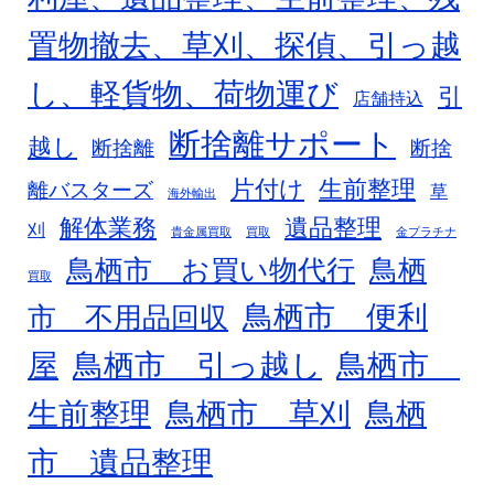
置物撤去、草刈、探偵、引っ越
し、軽貨物、荷物運び
引
店舗持込
断捨離サポート
越し
断捨離
断捨
片付け
生前整理
離バスターズ
草
海外輸出
解体業務
遺品整理
刈
貴金属買取
買取
金プラチナ
鳥栖市 お買い物代行
鳥栖
買取
鳥栖市 便利
市 不用品回収
屋
鳥栖市 引っ越し
鳥栖市
生前整理
鳥栖市 草刈
鳥栖
市 遺品整理