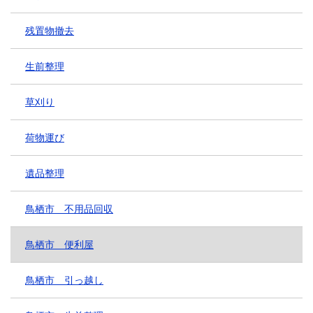
残置物撤去
生前整理
草刈り
荷物運び
遺品整理
鳥栖市 不用品回収
鳥栖市 便利屋
鳥栖市 引っ越し