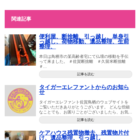
関連記事
便利屋、断捨離、引っ越し、単身引
っ越し、荷物移動、遺品整理、生前
整理、
本日は鳥栖市の某高齢者宅にて仏壇の移動を手伝
って来ました。 ＃佐賀断捨離 ＃久留米断捨離
＃...
記事を読む
タイガーエレファントからのお知ら
せ
タイガーエレファント佐賀鳥栖のウェブサイトを
ご覧いただきありがとうございます。 どんな些細
なことでも、お困りごとがございましたら、お気...
記事を読む
ケアハウス残置物撤去、残置物片付
け、遺品整理、引っ越し