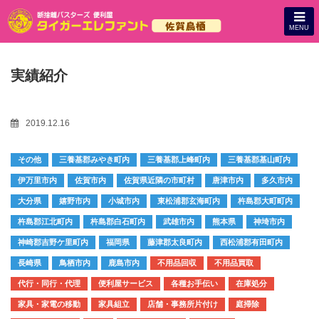
MENU
実績紹介
2019.12.16
その他
三養基郡みやき町内
三養基郡上峰町内
三養基郡基山町内
伊万里市内
佐賀市内
佐賀県近隣の市町村
唐津市内
多久市内
大分県
嬉野市内
小城市内
東松浦郡玄海町内
杵島郡大町町内
杵島郡江北町内
杵島郡白石町内
武雄市内
熊本県
神埼市内
神崎郡吉野ケ里町内
福岡県
藤津郡太良町内
西松浦郡有田町内
長崎県
鳥栖市内
鹿島市内
不用品回収
不用品買取
代行・同行・代理
便利屋サービス
各種お手伝い
在庫処分
家具・家電の移動
家具組立
店舗・事務所片付け
庭掃除