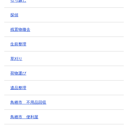
引っ越し
探偵
残置物撤去
生前整理
草刈り
荷物運び
遺品整理
鳥栖市 不用品回収
鳥栖市 便利屋