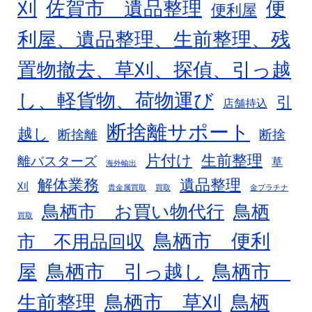
刈
佐賀市 遺品整理
便
便利屋
利屋、遺品整理、生前整理、残
置物撤去、草刈、探偵、引っ越
し、軽貨物、荷物運び
引
店舗持込
断捨離サポート
越し
断捨離
断捨
片付け
生前整理
離バスターズ
草
海外輸出
解体業務
遺品整理
刈
貴金属買取
買取
金プラチナ
鳥栖市 お買い物代行
鳥栖
買取
鳥栖市 便利
市 不用品回収
屋
鳥栖市 引っ越し
鳥栖市
生前整理
鳥栖市 草刈
鳥栖