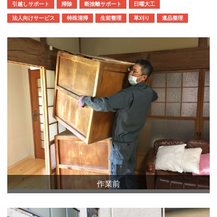
引越しサポート
掃除
断捨離サポート
日曜大工
法人向けサービス
特殊清掃
生前整理
草刈り
遺品整理
作業前